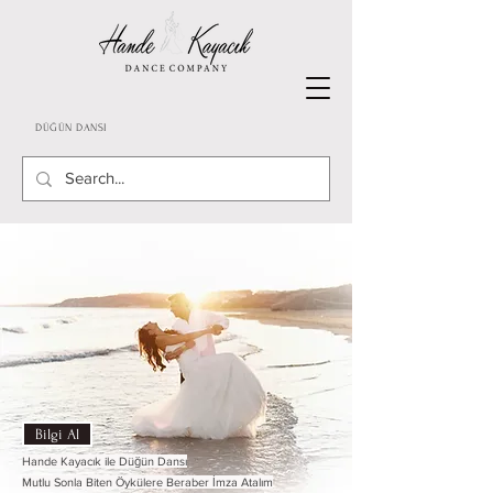
DÜĞÜN DANSI
Bilgi Al
Hande Kayacık ile Düğün Dansı
Mutlu Sonla Biten Öykülere Beraber İmza Atalım