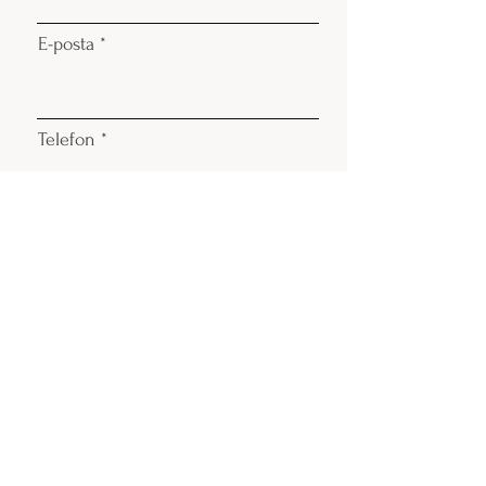
E-posta
Telefon
Düğün Tarihi ve Mekanı
Gönder